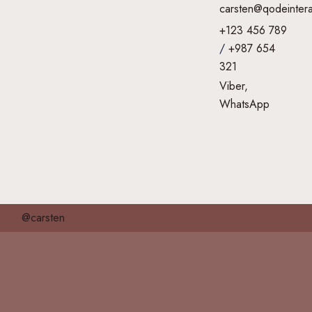
carsten@qodeintera
+123 456 789
/
+987 654
321
Viber,
WhatsApp
@carsten