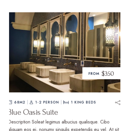
$220
FROM
68M2
1-2 PERSON
2
KING BEDS
Desert Twin Room
Description Soleat legimus albucius qualisque. Cibo
aliquam eos ei, nonumy singulis expetendis eu vel. At sit