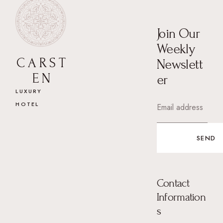
Join Our
Weekly
C A R S T
Newslett
E N
er
LUXURY
HOTEL
SEND
Contact
Information
s